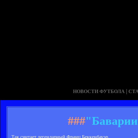
|
НОВОСТИ ФУТБОЛА
СТ
###
"Баварии
...Так считает легендарный Франц Беккенбауэр.