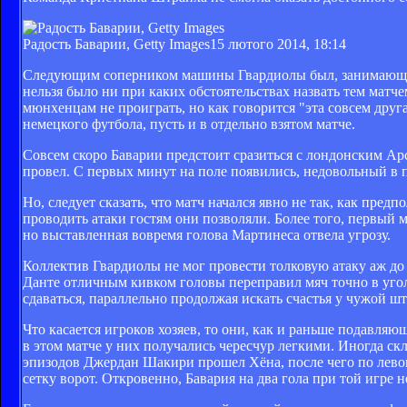
Радость Баварии, Getty Images
15 лютого 2014, 18:14
Следующим соперником машины Гвардиолы был, занимающий 
нельзя было ни при каких обстоятельствах назвать тем матче
мюнхенцам не проиграть, но как говорится "эта совсем друг
немецкого футбола, пусть и в отдельно взятом матче.
Совсем скоро Баварии предстоит сразиться с лондонским А
провел. С первых минут на поле появились, недовольный в п
Но, следует сказать, что матч начался явно не так, как пред
проводить атаки гостям они позволяли. Более того, первый м
но выставленная вовремя голова Мартинеса отвела угрозу.
Коллектив Гвардиолы не мог провести толковую атаку аж до 
Данте отличным кивком головы переправил мяч точно в угол 
сдаваться, параллельно продолжая искать счастья у чужой ш
Что касается игроков хозяев, то они, как и раньше подавля
в этом матче у них получались чересчур легкими. Иногда ск
эпизодов Джердан Шакири прошел Хёна, после чего по лево
сетку ворот. Откровенно, Бавария на два гола при той игре н