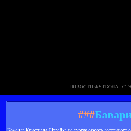
|
НОВОСТИ ФУТБОЛА
СТ
###
Бавари
Команда Кристиана Штрайха не смогла оказать достойного 