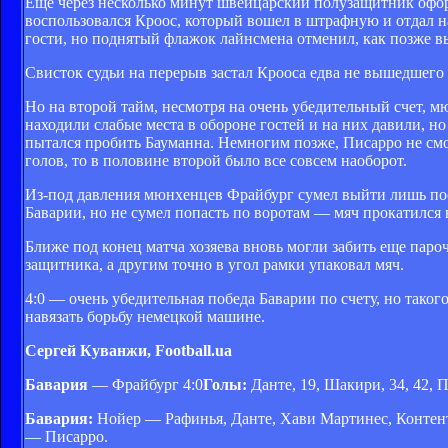
Еще через несколько минут швейцарский полузащитник оформ
воспользовался Кроос, который вошел в штрафную и отдал н
гости, но поднятый флажок лайнсмена отменил, как позже в
Свисток судьи на перерыв застал Крооса едва не вышедшего 
Но на второй тайм, несмотря на очень убедительный счет, м
находили слабые места в обороне гостей и на них давили, но
пытался пробить Бауманна. Немногим позже, Писарро не см
голов, то в половине второй было все совсем наоборот.
Из-под давления мюнхенцев Фрайбург сумел выйти лишь пос
Баварии, но не сумел попасть по воротам — мяч прокатился 
Ближе под конец матча хозяева вновь могли забить еще пар
защитника, а другим точно в угол рамки упаковал мяч.
4:0 — очень убедительная победа Баварии по счету, но таког
навязать борьбу немецкой машине.
Сергей Куванжи, Football.ua
Бавария
— Фрайбург 4:0
Голы:
Данте, 19, Шакири, 34, 42, П
Бавария:
Нойер — Рафинья, Данте, Хави Мартинес, Контенто
— Писарро.