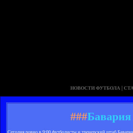
|
НОВОСТИ ФУТБОЛА
СТ
###
Бавария
Сегодня ровно в 9:00 футболисты и тренерский штаб Бавари