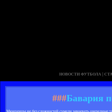
|
НОВОСТИ ФУТБОЛА
СТ
###
Бавария п
Мюнхенцы не без сложностей сумели завоевать очередные т