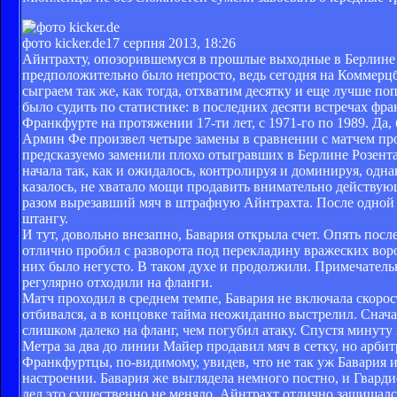
фото kicker.de
17 серпня 2013, 18:26
Айнтрахту, опозорившемуся в прошлые выходные в Берлине (
предположительно было непросто, ведь сегодня на Коммерцб
сыграем так же, как тогда, отхватим десятку и еще лучше 
было судить по статистике: в последних десяти встречах фр
Франкфурте на протяжении 17-ти лет, с 1971-го по 1989. Да,
Армин Фе произвел четыре замены в сравнении с матчем пр
предсказуемо заменили плохо отыгравших в Берлине Розента
начала так, как и ожидалось, контролируя и доминируя, од
казалось, не хватало мощи продавить внимательно действующ
разом вырезавший мяч в штрафную Айнтрахта. После одной и
штангу.
И тут, довольно внезапно, Бавария открыла счет. Опять посл
отлично пробил с разворота под перекладину вражеских вор
них было негусто. В таком духе и продолжили. Примечательн
регулярно отходили на фланги.
Матч проходил в среднем темпе, Бавария не включала скорос
отбивался, а в концовке тайма неожиданно выстрелил. Снач
слишком далеко на фланг, чем погубил атаку. Спустя минуту
Метра за два до линии Майер продавил мяч в сетку, но арбит
Франкфуртцы, по-видимому, увидев, что не так уж Бавария и
настроении. Бавария же выглядела немного постно, и Гвард
дел это существенно не меняло. Айнтрахт отлично защищался