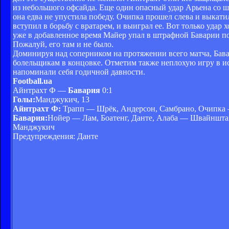
из небольшого офсайда. Еще один опасный удар Арьена со ш
она едва не упустила победу. Очипка прошел слева и выкат
вступил в борьбу с вратарем, и выиграл ее. Вот только уда
уже в добавленное время Майер упал в штрафной Баварии по
Пожалуй, его там и не было.
Доминируя над соперником на протяжении всего матча, Бава
болельщикам в концовке. Отметим также неплохую игру в и
напоминали себя годичной давности.
Football.ua
Айнтрахт Ф —
Бавария
0:1
Голы:
Манджукич, 13
Айнтрахт Ф:
Трапп — Шрёк, Андерсон, Самбрано, Очипка —
Бавария:
Нойер — Лам, Боатенг, Данте, Алаба — Швайнштай
Манджукич
Предупреждения: Данте