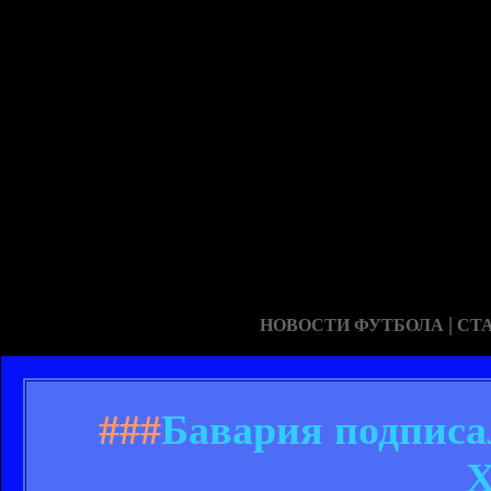
|
НОВОСТИ ФУТБОЛА
СТ
###
Бавария подписа
Х