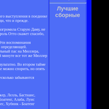
Лучшие
сборные
ого выступления в поединке
и, что и прежде.
разгромила Старую Даму, не
роль Отто скажет спасибо,
 Эти воспоминания
то определяющей.
ельный пас на Мюллера,
-й минуте все тот же Мюллер
зультатно. Во втором тайме
е можно спорить, но опять
несколько забываются
кер, Лелль, Бастианс,
Боатенг, Алаба, Луис
ес, Хубник - Боатенг