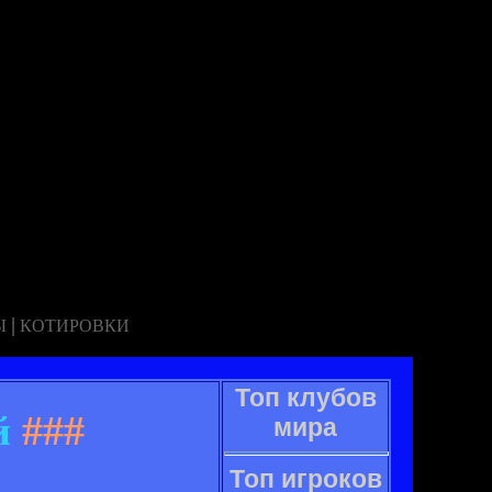
|
Ы
КОТИРОВКИ
Топ клубов
й
###
мира
Топ игроков