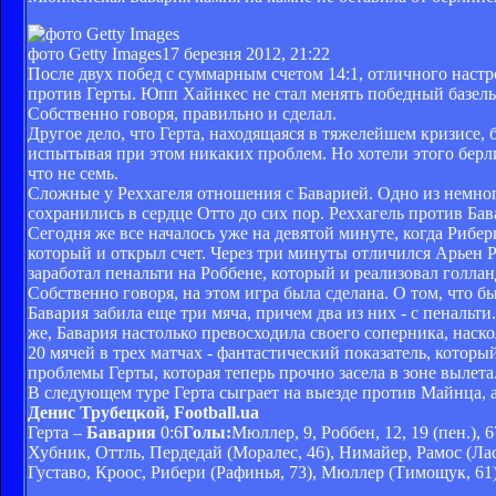
фото Getty Images
17 березня 2012, 21:22
После двух побед с суммарным счетом 14:1, отличного наст
против Герты. Юпп Хайнкес не стал менять победный базельс
Собственно говоря, правильно и сделал.
Другое дело, что Герта, находящаяся в тяжелейшем кризисе, 
испытывая при этом никаких проблем. Но хотели этого берли
что не семь.
Сложные у Реххагеля отношения с Баварией. Одно из немног
сохранились в сердце Отто до сих пор. Реххагель против Бав
Сегодня же все началось уже на девятой минуте, когда Риб
который и открыл счет. Через три минуты отличился Арьен 
заработал пенальти на Роббене, который и реализовал голлан
Собственно говоря, на этом игра была сделана. О том, что б
Бавария забила еще три мяча, причем два из них - с пеналь
же, Бавария настолько превосходила своего соперника, наск
20 мячей в трех матчах - фантастический показатель, котор
проблемы Герты, которая теперь прочно засела в зоне вылета
В следующем туре Герта сыграет на выезде против Майнца, а
Денис Трубецкой, Football.ua
Герта –
Бавария
0:6
Голы:
Мюллер, 9, Роббен, 12, 19 (пен.), 6
Хубник, Оттль, Пердедай (Моралес, 46), Нимайер, Рамос (Лас
Густаво, Кроос, Рибери (Рафинья, 73), Мюллер (Тимощук, 61