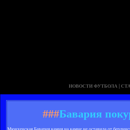
|
НОВОСТИ ФУТБОЛА
СТ
###
Бавария поку
Мюнхенская Бавария камня на камне не оставила от берлинск