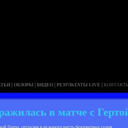
|
|
|
|
АТЬИ
ОБЗОРЫ
ВИДЕО
РЕЗУЛЬТАТЫ LIVE
КОНТАКТ
ражилась в матче с Герто
ой Герты, отгрузив в ее ворота шесть безответных голов.