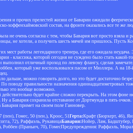
роения и прочих прелестей жизни от Баварии ожидали феерическ
ко-хоффенхаймовский состав, на фронте оказались все те же люд
была не очень согласна с тем, чтобы Бавария вот просто взяла и 
нцы, не хотели, а получить шесть мячей им пришлось. Пусть Ко
их мест работы легендарного тренера, где его ожидала неудача.
арии - классика, которой сегодня не суждено было стать какой-
ери выполнил отличный проход по левому флангу, сделав замечат
Роббен, который уже воспользовался пасом от Мюллера. А на 18
дец.
ыло дальше, можно говорить долго, но это будет достаточно безре
ти. По поводу правильности назначения одиннадцатиметровых тож
олько это вообще возможно.
ый действительно будет крайне сложно перекрыть. На этом фоне 
. Ну а Бавария сохранила отставание от Дортмунда в пять очков.
 Бавария примет на своем поле Ганновер.
7 (пен), Гомес, 50 (пен.), Кроос, 51
Герта:
Крафт (Бюрхерт, 46), Ян
огга, 72), Раффаэль, Рукавица
Бавария:
Нойер, Лам, Бадштубер, 
), Роббен (Праньич, 70), ГомесПредупреждения: Раффаэль, Морал